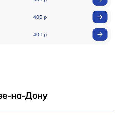
400 р
400 р
500 р
250 р
700 р
ве-на-Дону