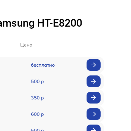
amsung HT-E8200
Цена
бесплатно
500 р
350 р
600 р
500 р