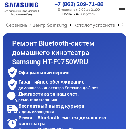
+7 (863) 209-71-88
Ежедневно с 9:00 до 21:00
Сервисный центр Samsung
в
Позвонить
мне утром
Ростове-на-Дону
Сервисный центр Samsung
Каталог устройств
Ре
Ремонт Bluetooth-систем
домашнего кинотеатра
Samsung HT-F9750WRU
Официальный сервис
Гарантийное обслуживание
домашнего кинотеатра Samsung до 3 лет
Диагностика за наш счет,
ремонт по желанию
Бесплатный выезд курьера
в день обращения
Ремонт Bluetooth-систем домашнего
кинотеатра