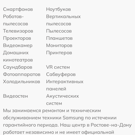
Смартфонов
Ноутбуков
Роботов-
Вертикальных
пылесосов
пылесосов
Телевизоров
Пылесосов
Проекторов
Планшетов
Видеокамер
Мониторов
Домашних
Принтеров
кинотеатров
Саундбаров
VR систем
Фотоаппаратов
Сабвуферов
Холодильников
Интерактивных
панелей
Видеостен
Акустических
систем
Мы занимаемся ремонтом и техническим
обслуживанием техники Samsung по истечении
гарантийного периода. Наш центр в Ростове-на-Дону
работает независимо и не имеет официальной