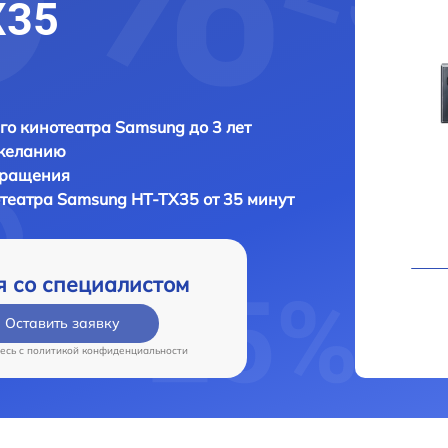
X35
о кинотеатра Samsung до 3 лет
 желанию
бращения
отеатра
Samsung HT-TX35 от 35 минут
я со специалистом
Оставить заявку
есь c
политикой конфиденциальности