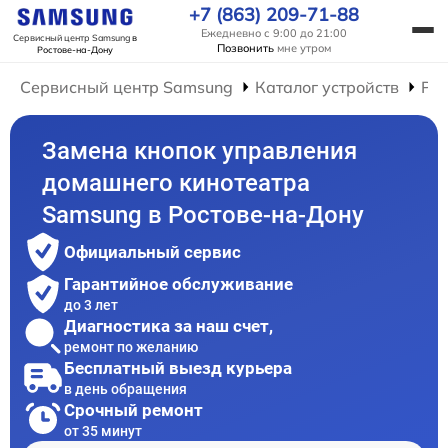
+7 (863) 209-71-88
Ежедневно с 9:00 до 21:00
Сервисный центр Samsung
в
Позвонить
мне утром
Ростове-на-Дону
Сервисный центр Samsung
Каталог устройств
Ре
Замена кнопок управления
домашнего кинотеатра
Samsung в Ростове-на-Дону
Официальный сервис
Гарантийное обслуживание
до 3 лет
Диагностика за наш счет,
ремонт по желанию
Бесплатный выезд курьера
в день обращения
Срочный ремонт
от 35 минут