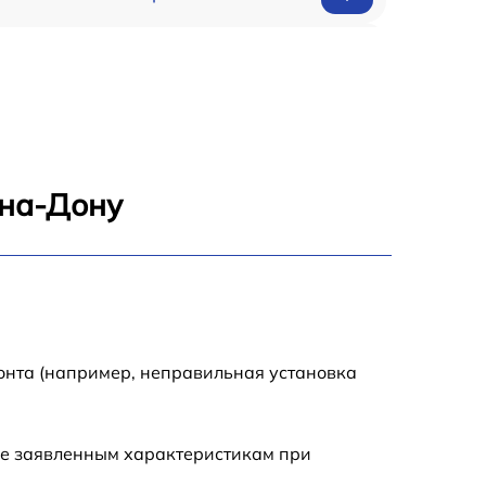
650 р
500 р
650 р
-на-Дону
710 р
590 р
650 р
онта (например, неправильная установка
800 р
ие заявленным характеристикам при
450 р