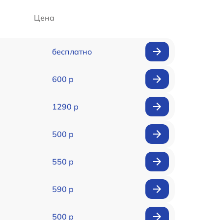
Цена
бесплатно
600 р
1290 р
500 р
550 р
590 р
500 р