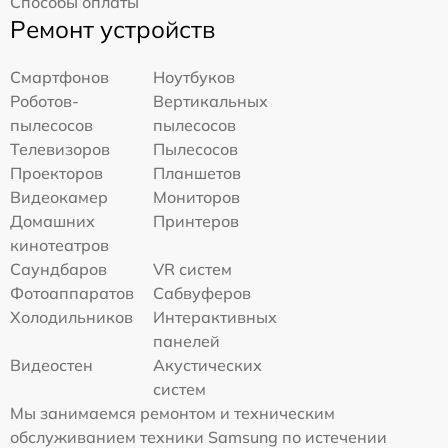
Способы оплаты
Ремонт устройств
Смартфонов
Ноутбуков
Роботов-
Вертикальных
пылесосов
пылесосов
Телевизоров
Пылесосов
Проекторов
Планшетов
Видеокамер
Мониторов
Домашних
Принтеров
кинотеатров
Саундбаров
VR систем
Фотоаппаратов
Сабвуферов
Холодильников
Интерактивных
панелей
Видеостен
Акустических
систем
Мы занимаемся ремонтом и техническим
обслуживанием техники Samsung по истечении