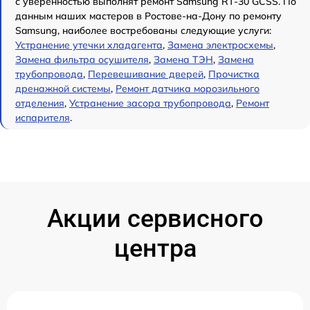
с уверенностью выполнят ремонт Samsung RT-30 GCSS. По
данным наших мастеров в Ростове-на-Дону по ремонту
Samsung, наиболее востребованы следующие услуги:
Устранение утечки хладагента
,
Замена электросхемы
,
Замена фильтра осушителя
,
Замена ТЭН
,
Замена
трубопровода
,
Перевешивание дверей
,
Прочистка
дренажной системы
,
Ремонт датчика морозильного
отделения
,
Устранение засора трубопровода
,
Ремонт
испарителя
.
Акции сервисного
центра