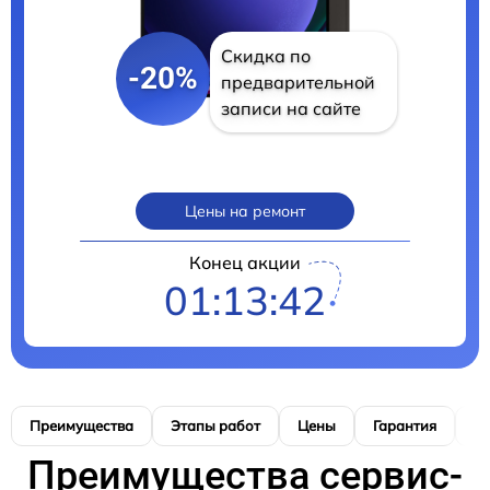
Скидка по
-20%
предварительной
записи на сайте
Цены на ремонт
Конец акции
01:13:41
Преимущества
Этапы работ
Цены
Гарантия
М
Преимущества сервис-