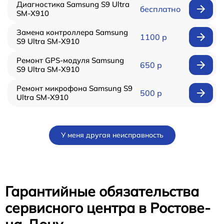
Диагностика Samsung S9 Ultra
бесплатно
SM-X910
Замена контроллера Samsung
1100 р
S9 Ultra SM-X910
Ремонт GPS-модуля Samsung
650 р
S9 Ultra SM-X910
Ремонт микрофона Samsung S9
500 р
Ultra SM-X910
У меня другая неисправность
Гарантийные обязательства
сервисного центра в Ростове-