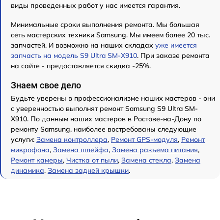
виды проведенных работ у нас имеется гарантия.
Минимальные сроки выполнения ремонта. Мы большая
сеть мастерских техники Samsung. Мы имеем более 20 тыс.
запчастей. И возможно на наших складах
уже имеется
запчасть на модель S9 Ultra SM-X910
. При заказе ремонта
на сайте - предоставляется скидка -25%.
Знаем свое дело
Будьте уверены в профессионализме наших мастеров - они
с уверенностью выполнят ремонт Samsung S9 Ultra SM-
X910. По данным наших мастеров в Ростове-на-Дону по
ремонту Samsung, наиболее востребованы следующие
услуги:
Замена контроллера
,
Ремонт GPS-модуля
,
Ремонт
микрофона
,
Замена шлейфа
,
Замена разъема питания
,
Ремонт камеры
,
Чистка от пыли
,
Замена стекла
,
Замена
динамика
,
Замена задней крышки
.