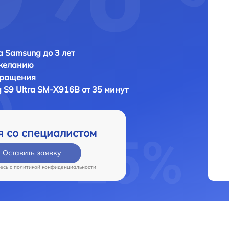
 Samsung до 3 лет
 желанию
бращения
 S9 Ultra SM-X916B от 35 минут
я со специалистом
Оставить заявку
есь c
политикой конфиденциальности