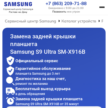
+7 (863) 209-71-88
Ежедневно с 9:00 до 21:00
Сервисный центр Samsung
в
Позвонить
мне утром
Ростове-на-Дону
Сервисный центр Samsung
Каталог устройств
Ре
Замена задней крышки
планшета
Samsung S9 Ultra SM-X916B
Официальный сервис
Гарантийное обслуживание
планшета Samsung до 3 лет
Диагностика за наш счет,
ремонт по желанию
Бесплатный выезд курьера
в день обращения
Замена задней крышки планшета
Samsung S9 Ultra SM-X916B от 35 минут