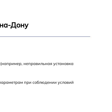
1200 р
2200 р
-на-Дону
2500 р
1500 р
800 р
 (например, неправильная установка
1800 р
 параметрам при соблюдении условий
1500 р