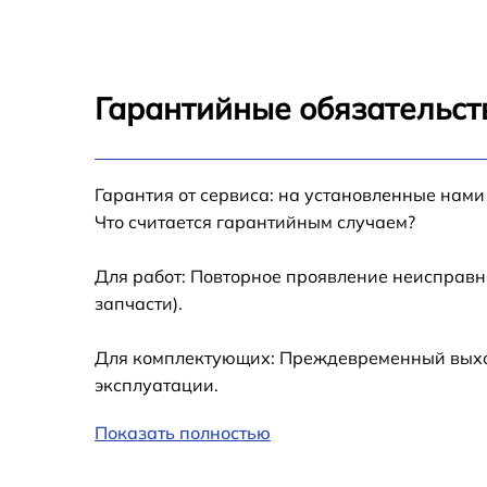
Замена тормозной площадки Samsung
Xpress M2020
Замена термопленки Samsung Xpress M202
Гарантийные обязательст
Замена печки Samsung Xpress M2020
Замена печатной головки Samsung Xpress
Гарантия от сервиса: на установленные нами
M2020
Что считается гарантийным случаем?
Замена каретки Samsung Xpress M2020
Для работ: Повторное проявление неисправн
запчасти).
Замена Wi-Fi Samsung Xpress M2020
Для комплектующих: Преждевременный выход
Замена вала Samsung Xpress M2020
эксплуатации.
Показать полностью