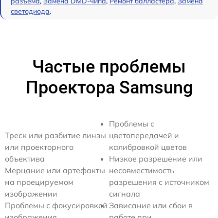
разъема
,
Замена DMD-чипа
,
Ремонт балластера
,
Замена
светодиода
.
Частые проблемы
Проектора Samsung
Проблемы с
Треск или разбитие линзы
цветопередачей и
или проекторного
калибровкой цветов
объектива
Низкое разрешение или
Мерцание или артефакты
несовместимость
на проецируемом
разрешения с источником
изображении
сигнала
Проблемы с фокусировкой
Зависание или сбои в
изображения
работе при