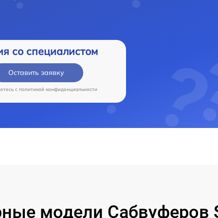
ия со специалистом
Оставить заявку
аетесь c
политикой конфиденциальности
рные модели Сабвуферов 