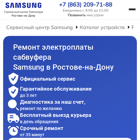
+7 (863) 209-71-88
Ежедневно с 9:00 до 21:00
Сервисный центр Samsung
в
Позвонить
мне утром
Ростове-на-Дону
Сервисный центр Samsung
Каталог устройств
Ре
Ремонт электроплаты
сабвуфера
Samsung в Ростове-на-Дону
Официальный сервис
Гарантийное обслуживание
до 3 лет
Диагностика за наш счет,
ремонт по желанию
Бесплатный выезд курьера
в день обращения
Срочный ремонт
от 35 минут