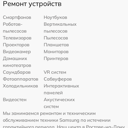
Ремонт устройств
Смартфонов
Ноутбуков
Роботов-
Вертикальных
пылесосов
пылесосов
Телевизоров
Пылесосов
Проекторов
Планшетов
Видеокамер
Мониторов
Домашних
Принтеров
кинотеатров
Саундбаров
VR систем
Фотоаппаратов
Сабвуферов
Холодильников
Интерактивных
панелей
Видеостен
Акустических
систем
Мы занимаемся ремонтом и техническим
обслуживанием техники Samsung по истечении
гарантийного периода. Наш центр в Ростове-на-Дону