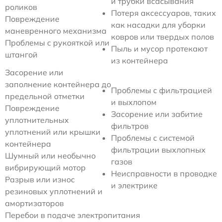
и трубки всасывания
роликов
Потеря аксессуаров, таких
Повреждение
как насадки для уборки
маневренного механизма
ковров или твердых полов
Проблемы с рукояткой или
Пыль и мусор протекают
штангой
из контейнера
Засорение или
заполнение контейнера до
Проблемы с фильтрацией
предельной отметки
и выхлопом
Повреждение
Засорение или забитие
уплотнительных
фильтров
уплотнений или крышки
Проблемы с системой
контейнера
фильтрации выхлопных
Шумный или необычно
газов
вибрирующий мотор
Неисправности в проводке
Разрыв или износ
и электрике
резиновых уплотнений и
амортизаторов
Перебои в подаче электропитания