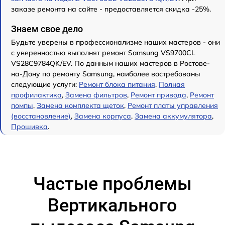
заказе ремонта на сайте - предоставляется скидка -25%.
Знаем свое дело
Будьте уверены в профессионализме наших мастеров - они
с уверенностью выполнят ремонт Samsung VS9700CL
VS28C9784QK/EV. По данным наших мастеров в Ростове-
на-Дону по ремонту Samsung, наиболее востребованы
следующие услуги:
Ремонт блока питания
,
Полная
профилактика
,
Замена фильтров
,
Ремонт привода
,
Ремонт
помпы
,
Замена комплекта щеток
,
Ремонт платы управления
(восстановление)
,
Замена корпуса
,
Замена аккумулятора
,
Прошивка
.
Частые проблемы
Вертикального