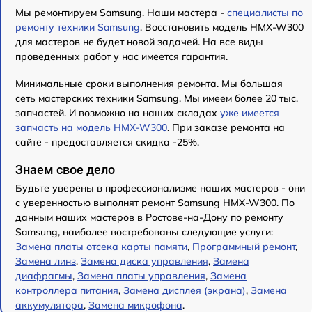
Мы ремонтируем Samsung. Наши мастера -
специалисты по
ремонту техники Samsung
. Восстановить модель HMX-W300
для мастеров не будет новой задачей. На все виды
проведенных работ у нас имеется гарантия.
Минимальные сроки выполнения ремонта. Мы большая
сеть мастерских техники Samsung. Мы имеем более 20 тыс.
запчастей. И возможно на наших складах
уже имеется
запчасть на модель HMX-W300
. При заказе ремонта на
сайте - предоставляется скидка -25%.
Знаем свое дело
Будьте уверены в профессионализме наших мастеров - они
с уверенностью выполнят ремонт Samsung HMX-W300. По
данным наших мастеров в Ростове-на-Дону по ремонту
Samsung, наиболее востребованы следующие услуги:
Замена платы отсека карты памяти
,
Программный ремонт
,
Замена линз
,
Замена диска управления
,
Замена
диафрагмы
,
Замена платы управления
,
Замена
контроллера питания
,
Замена дисплея (экрана)
,
Замена
аккумулятора
,
Замена микрофона
.