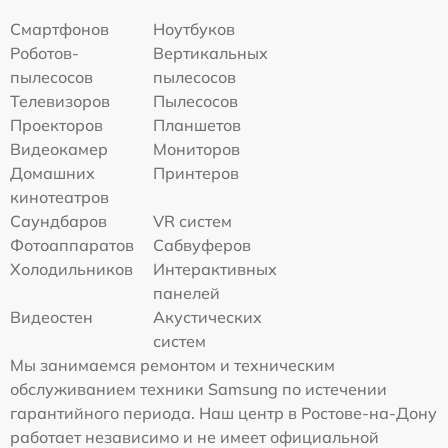
Смартфонов
Ноутбуков
Роботов-
Вертикальных
пылесосов
пылесосов
Телевизоров
Пылесосов
Проекторов
Планшетов
Видеокамер
Мониторов
Домашних
Принтеров
кинотеатров
Саундбаров
VR систем
Фотоаппаратов
Сабвуферов
Холодильников
Интерактивных
панелей
Видеостен
Акустических
систем
Мы занимаемся ремонтом и техническим
обслуживанием техники Samsung по истечении
гарантийного периода. Наш центр в Ростове-на-Дону
работает независимо и не имеет официальной