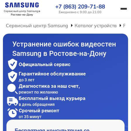
+7 (863) 209-71-88
Сервисный центр Samsung
в
Ежедневно с 9:00 до 21:00
Ростове-на-Дону
Сервисный центр Samsung
Каталог устройств
Ре
Устранение ошибок видеостен
Samsung в Ростове-на-Дону
Официальный сервис
Гарантийное обслуживание
до 3 лет
Диагностика за наш счет,
ремонт по желанию
Бесплатный выезд курьера
в день обращения
Срочный ремонт
от 35 минут
Бесплатная консультация со