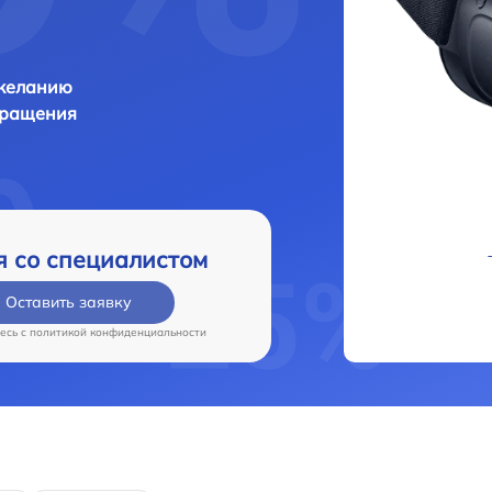
 желанию
бращения
я со специалистом
Оставить заявку
есь c
политикой конфиденциальности