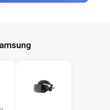
Samsung
ey